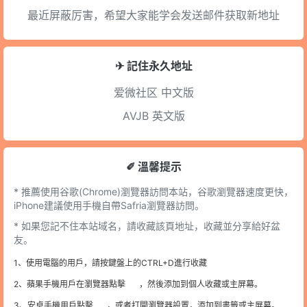
最近屏蔽厉害，希望大家能学会发送邮件获取新地址
✈ 記住永久地址
爱微社区
中文版
AVJB
英文版
✐ 溫馨提示
* 推薦使用谷歌(Chrome)瀏覽器訪問本站，谷歌瀏覽器速度更快，
iPhone建議使用手機自帶Safria瀏覽器訪問。
* 如果您記不住本站域名，請收藏該頁地址，收藏並分享給好盆
友。
1、使用電腦的用戶，請按鍵盤上的CTRL+D進行收藏
2、蘋果手機用戶在瀏覽器點擊
，然後添加到個人收藏或主屏幕。
3、安卓手機用戶點擊
，或者打開瀏覽器設置，添加到書籤或主屏幕。