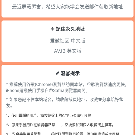
最近屏蔽厉害，希望大家能学会发送邮件获取新地址
✈ 記住永久地址
爱微社区
中文版
AVJB
英文版
✐ 溫馨提示
* 推薦使用谷歌(Chrome)瀏覽器訪問本站，谷歌瀏覽器速度更快，
iPhone建議使用手機自帶Safria瀏覽器訪問。
* 如果您記不住本站域名，請收藏該頁地址，收藏並分享給好盆
友。
1、使用電腦的用戶，請按鍵盤上的CTRL+D進行收藏
2、蘋果手機用戶在瀏覽器點擊
，然後添加到個人收藏或主屏幕。
3、安卓手機用戶點擊
，或者打開瀏覽器設置，添加到書籤或主屏幕。